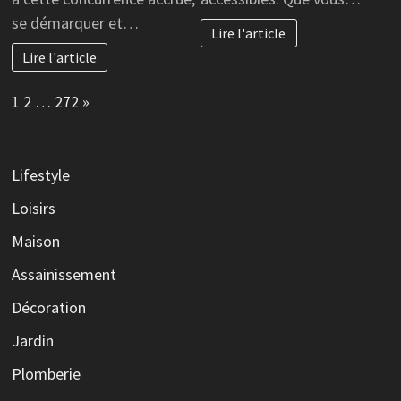
se démarquer et…
Lire l'article
Lire l'article
Page:
Next
1
2
…
272
»
Lifestyle
Loisirs
Maison
Assainissement
Décoration
Jardin
Plomberie