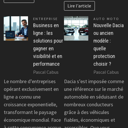
Lire l'article
ENTREPRISE
AUTO MOTO
Business en
Nouvelle Dacia
ligne : les
ou ancien
solutions pour
modèle :
gagner en
quelle
visibilité et en
protection
performance
choisir ?
Pascal Cabus
Pascal Cabus
Le nombre d’entreprises
Dacia s’est imposée comme
opérant exclusivement en
une référence sur le marché
ligne a connu une
automobile en séduisant de
croissance exponentielle,
nombreux conducteurs
transformant le paysage
grâce à des véhicules
économique mondial. Face
fiables, économiques et
à cette concurrence accrue,
accessibles. Que vous…