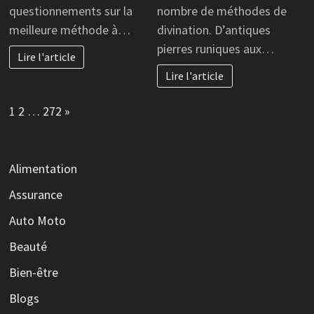
questionnements sur la
nombre de méthodes de
meilleure méthode à…
divination. D’antiques
pierres runiques aux…
Lire l'article
Lire l'article
Page:
Next
1
2
…
272
»
Alimentation
Assurance
Auto Moto
Beauté
Bien-être
Blogs