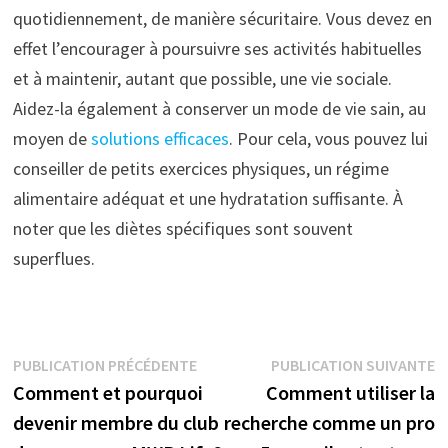
quotidiennement, de manière sécuritaire. Vous devez en
effet l’encourager à poursuivre ses activités habituelles
et à maintenir, autant que possible, une vie sociale.
Aidez-la également à conserver un mode de vie sain, au
moyen de
solutions efficaces
. Pour cela, vous pouvez lui
conseiller de petits exercices physiques, un régime
alimentaire adéquat et une hydratation suffisante. À
noter que les diètes spécifiques sont souvent
superflues.
Navigation
Publication
P
PUBLICATION PRÉCÉDENTE
PUBLICATION SUIVANTE
précédente :
s
Comment et pourquoi
Comment utiliser la
de
devenir membre du club
recherche comme un pro
l’article