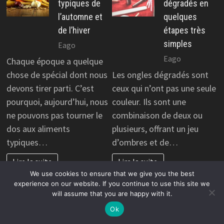
typiques de
dégradés en
l’automne et
quelques
de l’hiver
étapes très
simples
Eago
Eago
Chaque époque a quelque
chose de spécial dont nous
Les ongles dégradés sont
devons tirer parti. C’est
ceux qui n’ont pas une seule
pourquoi, aujourd’hui, nous
couleur. Ils sont une
ne pouvons pas tourner le
combinaison de deux ou
dos aux aliments
plusieurs, offrant un jeu
typiques…
d’ombres et de…
Lire la suite
Lire la suite
We use cookies to ensure that we give you the best
experience on our website. If you continue to use this site we
Page:
Next
1
2
…
272
»
will assume that you are happy with it.
Ok