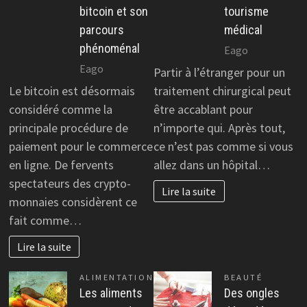
bitcoin et son
tourisme
parcours
médical
phénoménal
Eago
Eago
Partir à l’étranger pour un
Le bitcoin est désormais
traitement chirurgical peut
considéré comme la
être accablant pour
principale procédure de
n’importe qui. Après tout,
paiement pour le commerce
ce n’est pas comme si vous
en ligne. De fervents
allez dans un hôpital…
spectateurs des crypto-
Lire la suite
monnaies considèrent ce
fait comme…
Lire la suite
ALIMENTATION
BEAUTÉ
Les aliments
Des ongles