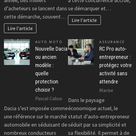
année, des milliers
à cette concurrence accrue,
d’acheteurs se lancent dans
se démarquer et…
cette démarche, souvent…
Lire l'article
Lire l'article
AUTO MOTO
ASSURANCE
Nouvelle Dacia
RC Pro auto-
ou ancien
entrepreneur :
modèle :
protégez votre
quelle
activité sans
protection
attendre
choisir ?
Marise
Pascal Cabus
Dans le paysage
Dacia s’est imposée comme
économique actuel, le
une référence sur le marché
statut d’auto-entrepreneur
automobile en séduisant de
séduit par sa simplicité et
nombreux conducteurs
sa flexibilité. Il permet à de