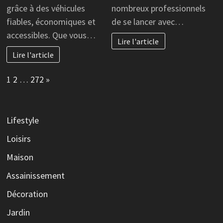
grâce à des véhicules
nombreux professionnels
fiables, économiques et
de se lancer avec…
accessibles. Que vous…
Lire l'article
Lire l'article
Page:
Next
1
2
…
272
»
Lifestyle
Loisirs
Maison
Assainissement
Décoration
Jardin