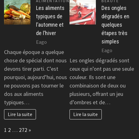
ALIMENTATION
BEAUTÉ
Les aliments
Des ongles
typiques de
dégradés en
l’automne et
quelques
de l’hiver
étapes très
simples
Eago
Eago
Chaque époque a quelque
chose de spécial dont nous
Les ongles dégradés sont
devons tirer parti. C’est
ceux qui n’ont pas une seule
pourquoi, aujourd’hui, nous
couleur. Ils sont une
ne pouvons pas tourner le
combinaison de deux ou
dos aux aliments
plusieurs, offrant un jeu
typiques…
d’ombres et de…
Lire la suite
Lire la suite
Page:
Next
1
2
…
272
»