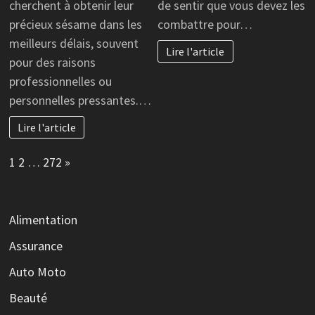
cherchent à obtenir leur
de sentir que vous devez les
précieux sésame dans les
combattre pour…
meilleurs délais, souvent
Lire l'article
pour des raisons
professionnelles ou
personnelles pressantes.…
Lire l'article
Page:
Next
1
2
…
272
»
Alimentation
Assurance
Auto Moto
Beauté