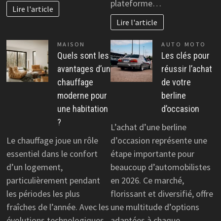
plateforme…
Lire l'article
Lire l'article
MAISON
AUTO MOTO
Quels sont les
Les clés pour
avantages d’un
réussir l’achat
chauffage
de votre
moderne pour
berline
une habitation
d’occasion
?
L’achat d’une berline
Le chauffage joue un rôle
d’occasion représente une
essentiel dans le confort
étape importante pour
d’un logement,
beaucoup d’automobilistes
particulièrement pendant
en 2026. Ce marché,
les périodes les plus
florissant et diversifié, offre
fraîches de l’année. Avec les
une multitude d’options
évolutions technologiques
adaptées à chaque…