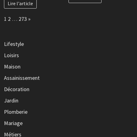
Lire l'article
Page:
Next
1
2
…
273
»
Lifestyle
Loisirs
Maison
Assainissement
Décoration
Jardin
Plomberie
Mariage
Métiers