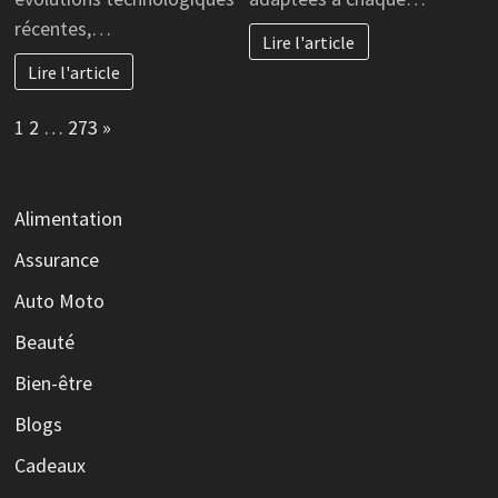
récentes,…
Lire l'article
Lire l'article
Page:
Next
1
2
…
273
»
Alimentation
Assurance
Auto Moto
Beauté
Bien-être
Blogs
Cadeaux