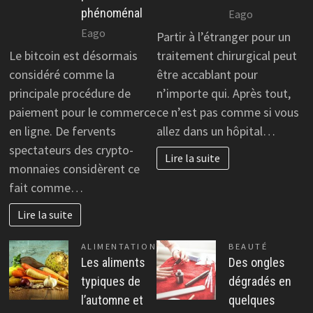
phénoménal
Eago
Eago
Partir à l’étranger pour un
Le bitcoin est désormais
traitement chirurgical peut
considéré comme la
être accablant pour
principale procédure de
n’importe qui. Après tout,
paiement pour le commerce
ce n’est pas comme si vous
en ligne. De fervents
allez dans un hôpital…
spectateurs des crypto-
Lire la suite
monnaies considèrent ce
fait comme…
Lire la suite
ALIMENTATION
BEAUTÉ
Les aliments
Des ongles
typiques de
dégradés en
l’automne et
quelques