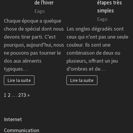
de l’hiver
étapes très
simples
Eago
Eago
Chaque époque a quelque
chose de spécial dont nous
Les ongles dégradés sont
devons tirer parti. C’est
ceux qui n’ont pas une seule
pourquoi, aujourd’hui, nous
couleur. Ils sont une
ne pouvons pas tourner le
combinaison de deux ou
dos aux aliments
plusieurs, offrant un jeu
typiques…
d’ombres et de…
Lire la suite
Lire la suite
Page:
Next
1
2
…
273
»
Internet
Communication