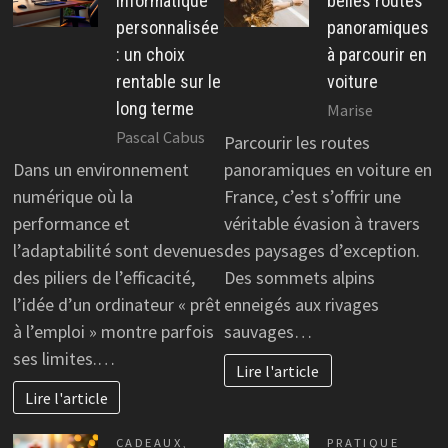
informatique
belles routes
personnalisée
panoramiques
: un choix
à parcourir en
rentable sur le
voiture
long terme
Marise
Pascal Cabus
Parcourir les routes
Dans un environnement
panoramiques en voiture en
numérique où la
France, c’est s’offrir une
performance et
véritable évasion à travers
l’adaptabilité sont devenues
des paysages d’exception.
des piliers de l’efficacité,
Des sommets alpins
l’idée d’un ordinateur « prêt
enneigés aux rivages
à l’emploi » montre parfois
sauvages…
ses limites.…
Lire l'article
Lire l'article
CADEAUX
,
PRATIQUE