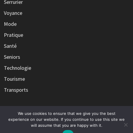
Serrurier
Voyance
Mode
Pratique
Santé
Seniors
Technologie
Tourisme
Transports
We use cookies to ensure that we give you the best
Copyright © 2026
Infos et l'actualité avec l'expertise, le
experience on our website. If you continue to use this site we
will assume that you are happy with it.
savoir faire et l'expérience d'éditorialistes.
. Alimenté par