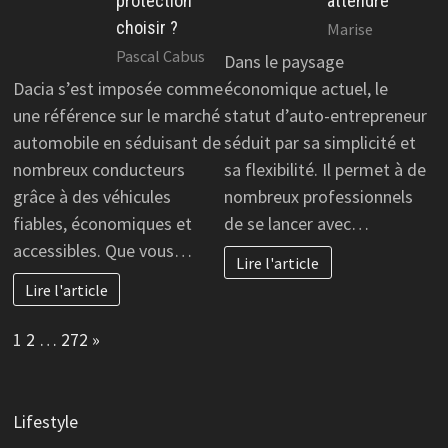
protection
attendre
choisir ?
Marise
Pascal Cabus
Dans le paysage
Dacia s’est imposée comme
économique actuel, le
une référence sur le marché
statut d’auto-entrepreneur
automobile en séduisant de
séduit par sa simplicité et
nombreux conducteurs
sa flexibilité. Il permet à de
grâce à des véhicules
nombreux professionnels
fiables, économiques et
de se lancer avec…
accessibles. Que vous…
Lire l'article
Lire l'article
Page:
Next
1
2
…
272
»
Lifestyle