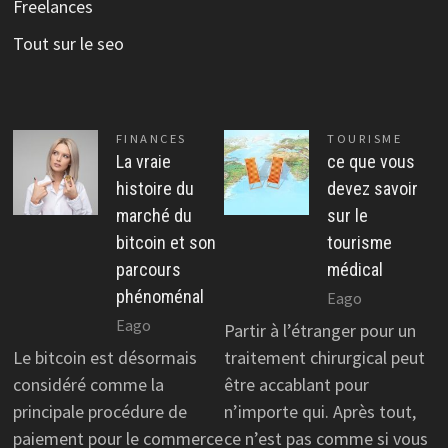
Freelances
Tout sur le seo
FINANCES
TOURISME
La vraie
ce que vous
histoire du
devez savoir
marché du
sur le
bitcoin et son
tourisme
parcours
médical
phénoménal
Eago
Eago
Partir à l’étranger pour un
Le bitcoin est désormais
traitement chirurgical peut
considéré comme la
être accablant pour
principale procédure de
n’importe qui. Après tout,
paiement pour le commerce
ce n’est pas comme si vous