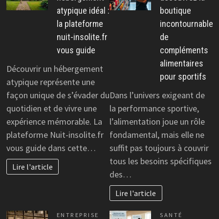
atypique idéal :
boutique
la plateforme
incontournable
nuit-insolite.fr
de
vous guide
compléments
alimentaires
Découvrir un hébergement
pour sportifs
atypique représente une
façon unique de s’évader du
Dans l’univers exigeant de
quotidien et de vivre une
la performance sportive,
expérience mémorable. La
l’alimentation joue un rôle
plateforme Nuit-insolite.fr
fondamental, mais elle ne
vous guide dans cette…
suffit pas toujours à couvrir
tous les besoins spécifiques
Lire l'article
des…
Lire l'article
ENTREPRISE
SANTÉ