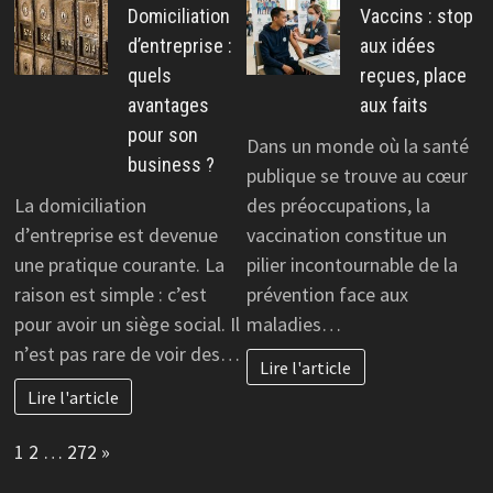
Domiciliation
Vaccins : stop
d’entreprise :
aux idées
quels
reçues, place
avantages
aux faits
pour son
Dans un monde où la santé
business ?
publique se trouve au cœur
La domiciliation
des préoccupations, la
d’entreprise est devenue
vaccination constitue un
une pratique courante. La
pilier incontournable de la
raison est simple : c’est
prévention face aux
pour avoir un siège social. Il
maladies…
n’est pas rare de voir des…
Lire l'article
Lire l'article
Page:
Next
1
2
…
272
»