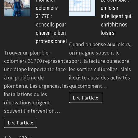
colomiers
un loisir
31770 :
intelligent qui
conseils pour
enrichit nos
choisir le bon
loisirs
professionnel
Quand on pense aux loisirs,
Trouver un plombier
on imagine souvent le
colomiers 31770 représente
sport, la lecture ou encore
une étape importante face
les sorties culturelles. Mais
à un problème de
il existe aussi des activités
plomberie. Les urgences, les
qui combinent…
installations ou les
Lire l'article
rénovations exigent
souvent l’intervention…
Lire l'article
Page:
Next