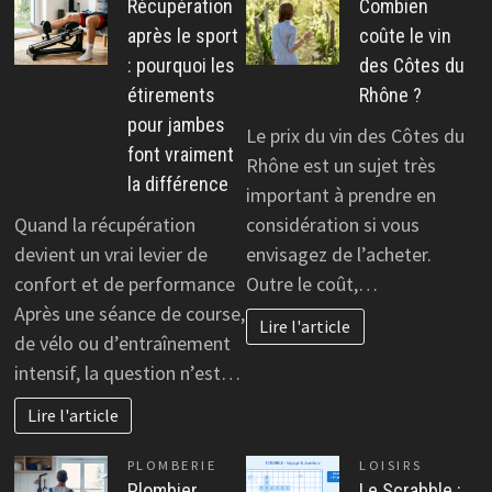
Récupération
Combien
après le sport
coûte le vin
: pourquoi les
des Côtes du
étirements
Rhône ?
pour jambes
Le prix du vin des Côtes du
font vraiment
Rhône est un sujet très
la différence
important à prendre en
Quand la récupération
considération si vous
devient un vrai levier de
envisagez de l’acheter.
confort et de performance
Outre le coût,…
Après une séance de course,
Lire l'article
de vélo ou d’entraînement
intensif, la question n’est…
Lire l'article
PLOMBERIE
LOISIRS
Plombier
Le Scrabble :