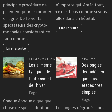
principale procédure de
n’importe qui. Après tout,
paiement pour le commerce
ce n’est pas comme si vous
en ligne. De fervents
allez dans un hôpital…
spectateurs des crypto-
Lire la suite
monnaies considèrent ce
fait comme…
Lire la suite
ALIMENTATION
BEAUTÉ
Les aliments
Des ongles
typiques de
dégradés en
l’automne et
quelques
de l’hiver
étapes très
simples
Eago
Eago
Chaque époque a quelque
chose de spécial dont nous
Les ongles dégradés sont