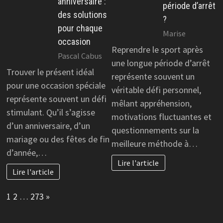
anniversaire :
période d’arrêt
des solutions
?
pour chaque
Marise
occasion
Reprendre le sport après
Pascal Cabus
une longue période d’arrêt
Trouver le présent idéal
représente souvent un
pour une occasion spéciale
véritable défi personnel,
représente souvent un défi
mêlant appréhension,
stimulant. Qu’il s’agisse
motivations fluctuantes et
d’un anniversaire, d’un
questionnements sur la
mariage ou des fêtes de fin
meilleure méthode à…
d’année,…
Lire l'article
Lire l'article
Page:
Next
1
2
…
273
»