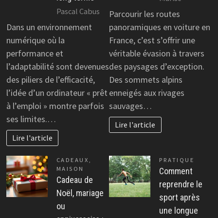
Pascal Cabus
Parcourir les routes
Dans un environnement
panoramiques en voiture en
numérique où la
France, c’est s’offrir une
performance et
véritable évasion à travers
l’adaptabilité sont devenues
des paysages d’exception.
des piliers de l’efficacité,
Des sommets alpins
l’idée d’un ordinateur « prêt
enneigés aux rivages
à l’emploi » montre parfois
sauvages…
ses limites.…
Lire l'article
Lire l'article
CADEAUX
,
PRATIQUE
MAISON
Comment
Cadeau de
reprendre le
Noël, mariage
sport après
ou
une longue