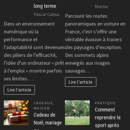
long terme
Marise
Pascal Cabus
Parcourir les routes
Dans un environnement
panoramiques en voiture en
numérique où la
France, c’est s’offrir une
performance et
véritable évasion à travers
l’adaptabilité sont devenues
des paysages d’exception.
des piliers de l’efficacité,
Des sommets alpins
l’idée d’un ordinateur « prêt
enneigés aux rivages
à l’emploi » montre parfois
sauvages…
ses limites.…
Lire l'article
Lire l'article
CADEAUX
,
PRATIQUE
MAISON
Comment
Cadeau de
reprendre le
Noël, mariage
sport après