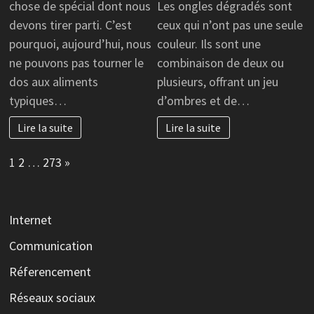
chose de spécial dont nous
Les ongles dégradés sont
devons tirer parti. C’est
ceux qui n’ont pas une seule
pourquoi, aujourd’hui, nous
couleur. Ils sont une
ne pouvons pas tourner le
combinaison de deux ou
dos aux aliments
plusieurs, offrant un jeu
typiques…
d’ombres et de…
Lire la suite
Lire la suite
Page:
Next
1
2
…
273
»
Internet
Communication
Réferencement
Réseaux sociaux