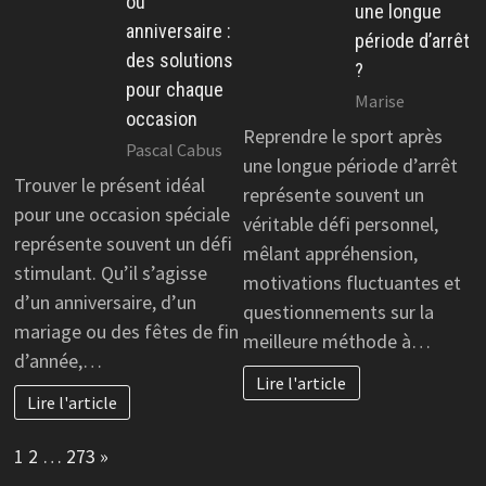
ou
une longue
anniversaire :
période d’arrêt
des solutions
?
pour chaque
Marise
occasion
Reprendre le sport après
Pascal Cabus
une longue période d’arrêt
Trouver le présent idéal
représente souvent un
pour une occasion spéciale
véritable défi personnel,
représente souvent un défi
mêlant appréhension,
stimulant. Qu’il s’agisse
motivations fluctuantes et
d’un anniversaire, d’un
questionnements sur la
mariage ou des fêtes de fin
meilleure méthode à…
d’année,…
Lire l'article
Lire l'article
Page:
Next
1
2
…
273
»