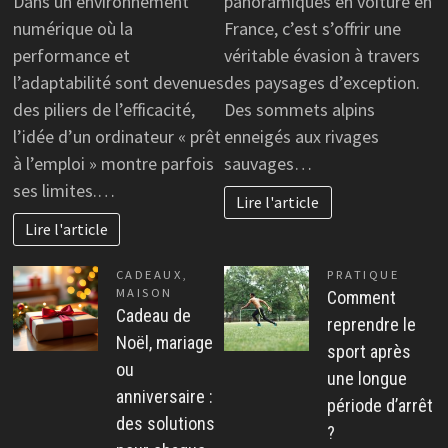
Dans un environnement
panoramiques en voiture en
numérique où la
France, c’est s’offrir une
performance et
véritable évasion à travers
l’adaptabilité sont devenues
des paysages d’exception.
des piliers de l’efficacité,
Des sommets alpins
l’idée d’un ordinateur « prêt
enneigés aux rivages
à l’emploi » montre parfois
sauvages…
ses limites.…
Lire l'article
Lire l'article
CADEAUX
,
PRATIQUE
MAISON
Comment
Cadeau de
reprendre le
Noël, mariage
sport après
ou
une longue
anniversaire :
période d’arrêt
des solutions
?