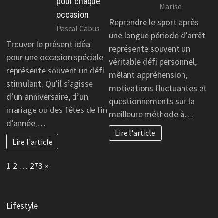
pour chaque
Marise
occasion
Reprendre le sport après
Pascal Cabus
une longue période d’arrêt
Trouver le présent idéal
représente souvent un
pour une occasion spéciale
véritable défi personnel,
représente souvent un défi
mêlant appréhension,
stimulant. Qu’il s’agisse
motivations fluctuantes et
d’un anniversaire, d’un
questionnements sur la
mariage ou des fêtes de fin
meilleure méthode à…
d’année,…
Lire l'article
Lire l'article
Page:
Next
1
2
…
273
»
Lifestyle