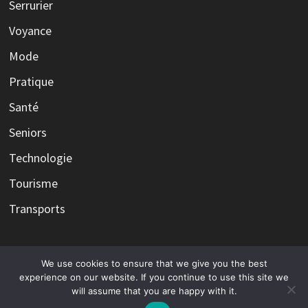
Serrurier
Voyance
Mode
Pratique
Santé
Seniors
Technologie
Tourisme
Transports
We use cookies to ensure that we give you the best
Copyright © 2026
Infos et l'actualité avec l'expertise, le
experience on our website. If you continue to use this site we
will assume that you are happy with it.
savoir faire et l'expérience d'éditorialistes.
. Alimenté par