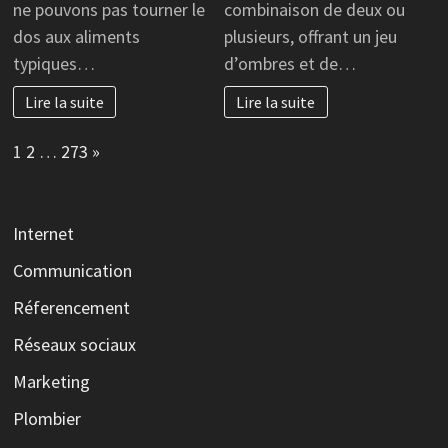
ne pouvons pas tourner le
combinaison de deux ou
dos aux aliments
plusieurs, offrant un jeu
typiques…
d’ombres et de…
Lire la suite
Lire la suite
Page:
Next
1
2
…
273
»
Internet
Communication
Réferencement
Réseaux sociaux
Marketing
Plombier