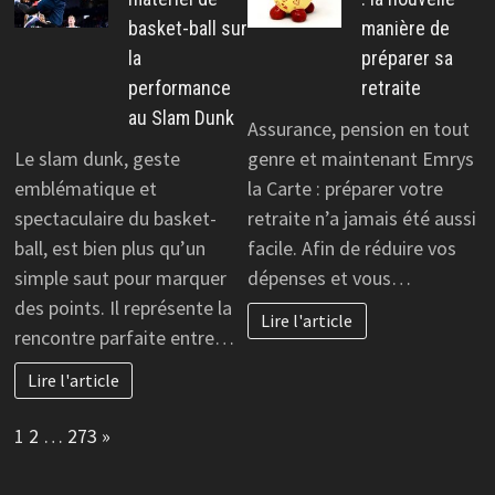
basket-ball sur
manière de
la
préparer sa
performance
retraite
au Slam Dunk
Assurance, pension en tout
Le slam dunk, geste
genre et maintenant Emrys
emblématique et
la Carte : préparer votre
spectaculaire du basket-
retraite n’a jamais été aussi
ball, est bien plus qu’un
facile. Afin de réduire vos
simple saut pour marquer
dépenses et vous…
des points. Il représente la
Lire l'article
rencontre parfaite entre…
Lire l'article
Page:
Next
1
2
…
273
»