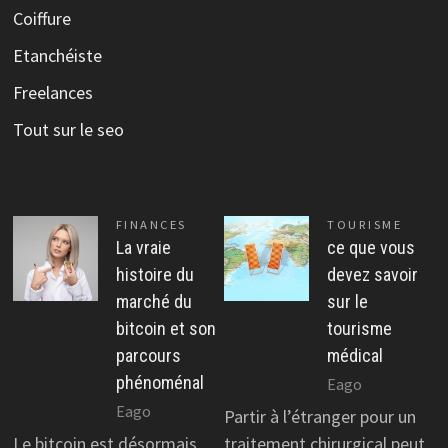
Coiffure
Etanchéiste
Freelances
Tout sur le seo
FINANCES
TOURISME
La vraie
ce que vous
histoire du
devez savoir
marché du
sur le
bitcoin et son
tourisme
parcours
médical
phénoménal
Eago
Eago
Partir à l’étranger pour un
Le bitcoin est désormais
traitement chirurgical peut