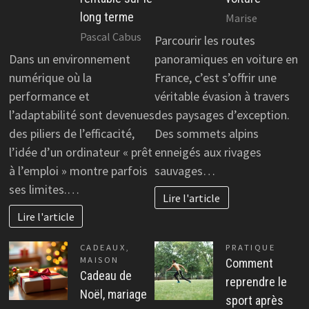
long terme
Marise
Pascal Cabus
Parcourir les routes
Dans un environnement
panoramiques en voiture en
numérique où la
France, c’est s’offrir une
performance et
véritable évasion à travers
l’adaptabilité sont devenues
des paysages d’exception.
des piliers de l’efficacité,
Des sommets alpins
l’idée d’un ordinateur « prêt
enneigés aux rivages
à l’emploi » montre parfois
sauvages…
ses limites.…
Lire l'article
Lire l'article
CADEAUX
,
PRATIQUE
MAISON
Comment
Cadeau de
reprendre le
Noël, mariage
sport après