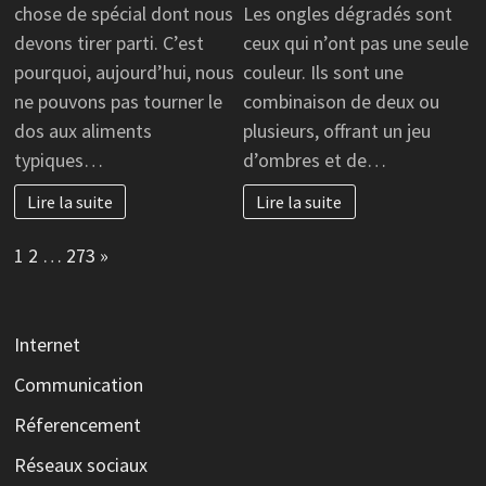
chose de spécial dont nous
Les ongles dégradés sont
devons tirer parti. C’est
ceux qui n’ont pas une seule
pourquoi, aujourd’hui, nous
couleur. Ils sont une
ne pouvons pas tourner le
combinaison de deux ou
dos aux aliments
plusieurs, offrant un jeu
typiques…
d’ombres et de…
Lire la suite
Lire la suite
Page:
Next
1
2
…
273
»
Internet
Communication
Réferencement
Réseaux sociaux