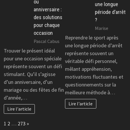
ou
une longue
anniversaire :
période d’arrêt
des solutions
?
pour chaque
Marise
occasion
Reprendre le sport après
Pascal Cabus
une longue période d’arrêt
Trouver le présent idéal
représente souvent un
pour une occasion spéciale
véritable défi personnel,
représente souvent un défi
mêlant appréhension,
stimulant. Qu’il s’agisse
motivations fluctuantes et
d’un anniversaire, d’un
questionnements sur la
mariage ou des fêtes de fin
meilleure méthode à…
d’année,…
Lire l'article
Lire l'article
Page:
Next
1
2
…
273
»