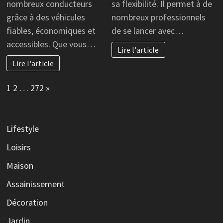
nombreux conducteurs
sa flexibilité. Il permet à de
grâce à des véhicules
nombreux professionnels
fiables, économiques et
de se lancer avec…
accessibles. Que vous…
Lire l'article
Lire l'article
Page:
Next
1
2
…
272
»
Lifestyle
Loisirs
Maison
Assainissement
Décoration
Jardin