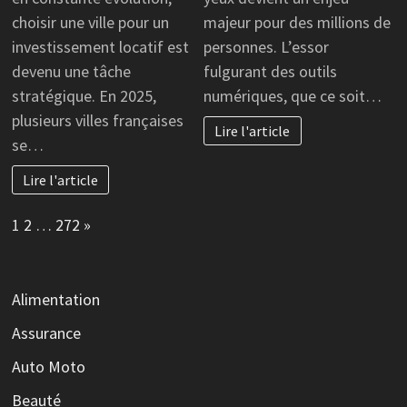
choisir une ville pour un
majeur pour des millions de
investissement locatif est
personnes. L’essor
devenu une tâche
fulgurant des outils
stratégique. En 2025,
numériques, que ce soit…
plusieurs villes françaises
Lire l'article
se…
Lire l'article
Page:
Next
1
2
…
272
»
Alimentation
Assurance
Auto Moto
Beauté