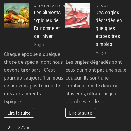
ALIMENTATION
BEAUTÉ
Les aliments
Des ongles
typiques de
dégradés en
l’automne et
quelques
de l’hiver
étapes très
simples
Eago
Eago
Chaque époque a quelque
chose de spécial dont nous
Les ongles dégradés sont
devons tirer parti. C’est
ceux qui n’ont pas une seule
pourquoi, aujourd’hui, nous
couleur. Ils sont une
ne pouvons pas tourner le
combinaison de deux ou
dos aux aliments
plusieurs, offrant un jeu
typiques…
d’ombres et de…
Lire la suite
Lire la suite
Page:
Next
1
2
…
272
»