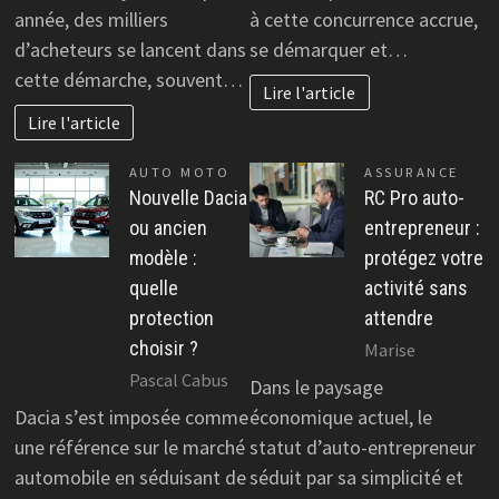
année, des milliers
à cette concurrence accrue,
d’acheteurs se lancent dans
se démarquer et…
cette démarche, souvent…
Lire l'article
Lire l'article
AUTO MOTO
ASSURANCE
Nouvelle Dacia
RC Pro auto-
ou ancien
entrepreneur :
modèle :
protégez votre
quelle
activité sans
protection
attendre
choisir ?
Marise
Pascal Cabus
Dans le paysage
Dacia s’est imposée comme
économique actuel, le
une référence sur le marché
statut d’auto-entrepreneur
automobile en séduisant de
séduit par sa simplicité et