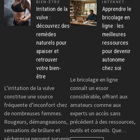
BIEN-ÊTRE
INTERNET
Irritation de la
Apprendre le
vulve :
bricolage en
découvrez des
ligne : les
remèdes
meilleures
naturels pour
ressources
apaiser et
pour devenir
retrouver
autonome
votre bien-
chez soi
être
Le bricolage en ligne
L’irritation de la vulve
connaît un essor
constitue une source
considérable, offrant aux
fréquente d’inconfort chez
amateurs comme aux
de nombreuses femmes.
experts un accès sans
Rougeurs, démangeaisons,
précédent à des ressources,
sensations de brûlure et
outils et conseils. Que…
sécheresse peuvent survenir