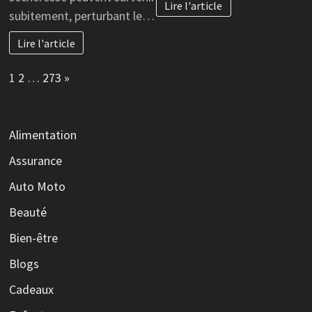
Lire l'article
subitement, perturbant le…
Lire l'article
Page:
Next
1
2
…
273
»
Alimentation
Assurance
Auto Moto
Beauté
Bien-être
Blogs
Cadeaux