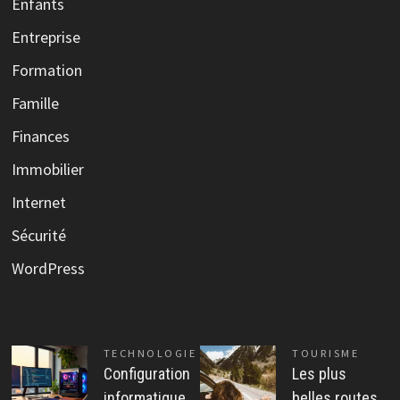
Enfants
Entreprise
Formation
Famille
Finances
Immobilier
Internet
Sécurité
WordPress
TECHNOLOGIE
TOURISME
Configuration
Les plus
informatique
belles routes