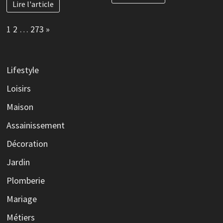
Lire l'article
Page:
Next
1
2
…
273
»
Lifestyle
Loisirs
Maison
Assainissement
Décoration
Jardin
Plomberie
Mariage
Métiers