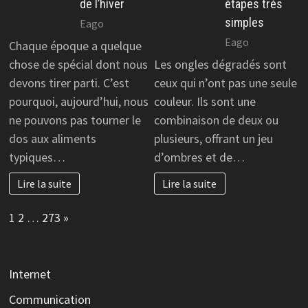
de l’hiver
étapes très
simples
Eago
Eago
Chaque époque a quelque
chose de spécial dont nous
Les ongles dégradés sont
devons tirer parti. C’est
ceux qui n’ont pas une seule
pourquoi, aujourd’hui, nous
couleur. Ils sont une
ne pouvons pas tourner le
combinaison de deux ou
dos aux aliments
plusieurs, offrant un jeu
typiques…
d’ombres et de…
Lire la suite
Lire la suite
Page:
Next
1
2
…
273
»
Internet
Communication