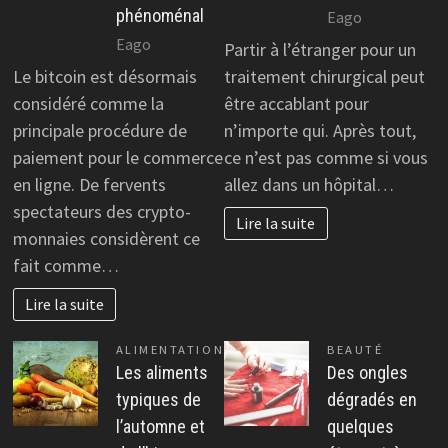
phénoménal
Eago
Eago
Partir à l’étranger pour un
Le bitcoin est désormais
traitement chirurgical peut
considéré comme la
être accablant pour
principale procédure de
n’importe qui. Après tout,
paiement pour le commerce
ce n’est pas comme si vous
en ligne. De fervents
allez dans un hôpital…
spectateurs des crypto-
Lire la suite
monnaies considèrent ce
fait comme…
Lire la suite
ALIMENTATION
BEAUTÉ
Les aliments
Des ongles
typiques de
dégradés en
l’automne et
quelques