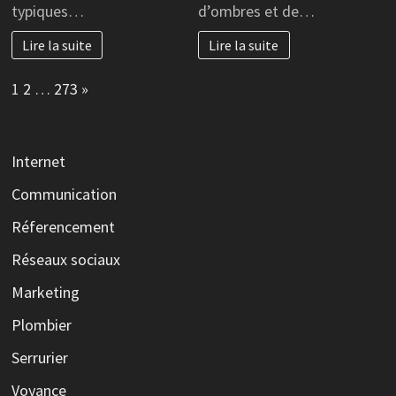
typiques…
d’ombres et de…
Lire la suite
Lire la suite
Page:
Next
1
2
…
273
»
Internet
Communication
Réferencement
Réseaux sociaux
Marketing
Plombier
Serrurier
Voyance