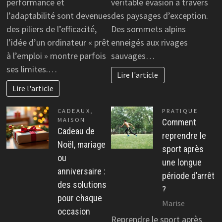
performance et
véritable évasion à travers
l’adaptabilité sont devenues
des paysages d’exception.
des piliers de l’efficacité,
Des sommets alpins
l’idée d’un ordinateur « prêt
enneigés aux rivages
à l’emploi » montre parfois
sauvages…
ses limites.…
Lire l'article
Lire l'article
CADEAUX
,
PRATIQUE
MAISON
Comment
Cadeau de
reprendre le
Noël, mariage
sport après
ou
une longue
anniversaire :
période d’arrêt
des solutions
?
pour chaque
Marise
occasion
Reprendre le sport après