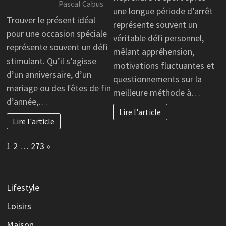
Pascal Cabus
une longue période d’arrêt
Trouver le présent idéal
représente souvent un
pour une occasion spéciale
véritable défi personnel,
représente souvent un défi
mêlant appréhension,
stimulant. Qu’il s’agisse
motivations fluctuantes et
d’un anniversaire, d’un
questionnements sur la
mariage ou des fêtes de fin
meilleure méthode à…
d’année,…
Lire l'article
Lire l'article
Page:
Next
1
2
…
273
»
Lifestyle
Loisirs
Maison