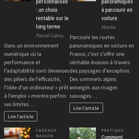
personnalisée
panoramiques
: un choix
à parcourir en
rentable sur le
voiture
long terme
Marise
Pascal Cabus
Parcourir les routes
Dans un environnement
panoramiques en voiture en
numérique où la
France, c’est s’offrir une
performance et
véritable évasion à travers
l’adaptabilité sont devenues
des paysages d’exception.
des piliers de l’efficacité,
Des sommets alpins
l’idée d’un ordinateur « prêt
enneigés aux rivages
à l’emploi » montre parfois
sauvages…
ses limites.…
Lire l'article
Lire l'article
CADEAUX
,
PRATIQUE
MAISON
Comment