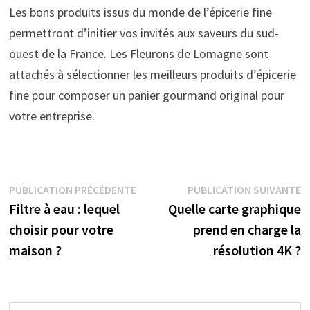
Les bons produits issus du monde de l’épicerie fine
permettront d’initier vos invités aux saveurs du sud-
ouest de la France. Les Fleurons de Lomagne sont
attachés à sélectionner les meilleurs produits d’épicerie
fine pour composer un panier gourmand original pour
votre entreprise.
Navigation
Publication
P
PUBLICATION PRÉCÉDENTE
PUBLICATION SUIVANTE
précédente :
s
Filtre à eau : lequel
Quelle carte graphique
de
choisir pour votre
prend en charge la
l’article
maison ?
résolution 4K ?