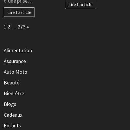
d’une prise…
Lire l'article
Lire l'article
Page:
Next
1
2
…
273
»
Alimentation
Assurance
Auto Moto
Beauté
Bien-être
Blogs
Cadeaux
Enfants