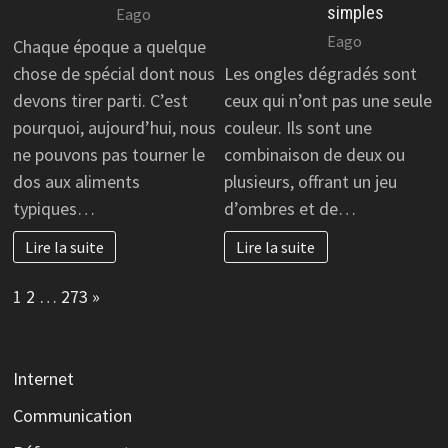
simples
Eago
Eago
Chaque époque a quelque
chose de spécial dont nous
Les ongles dégradés sont
devons tirer parti. C’est
ceux qui n’ont pas une seule
pourquoi, aujourd’hui, nous
couleur. Ils sont une
ne pouvons pas tourner le
combinaison de deux ou
dos aux aliments
plusieurs, offrant un jeu
typiques…
d’ombres et de…
Lire la suite
Lire la suite
Page:
Next
1
2
…
273
»
Internet
Communication