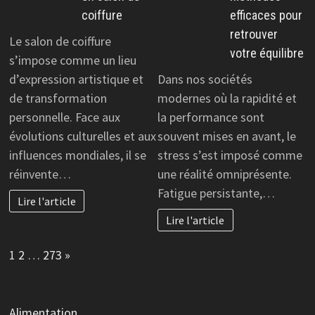
coiffure
efficaces pour
retrouver
Le salon de coiffure
votre équilibre
s’impose comme un lieu
d’expression artistique et
Dans nos sociétés
de transformation
modernes où la rapidité et
personnelle. Face aux
la performance sont
évolutions culturelles et aux
souvent mises en avant, le
influences mondiales, il se
stress s’est imposé comme
réinvente…
une réalité omniprésente.
Fatigue persistante,…
Lire l'article
Lire l'article
Page:
Next
1
2
…
273
»
Alimentation