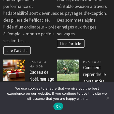
performance et
véritable évasion à travers
l’adaptabilité sont devenues
des paysages d’exception.
des piliers de l’efficacité,
Des sommets alpins
l’idée d’un ordinateur « prêt
enneigés aux rivages
à l’emploi » montre parfois
sauvages…
ses limites.…
Lire l'article
Lire l'article
CADEAUX
,
PRATIQUE
MAISON
Comment
Cadeau de
reprendre le
Noël, mariage
sport après
ou
une longue
We use cookies to ensure that we give you the best
anniversaire :
experience on our website. If you continue to use this site we
période d’arrêt
will assume that you are happy with it.
des solutions
?
pour chaque
Ok
Marise
occasion