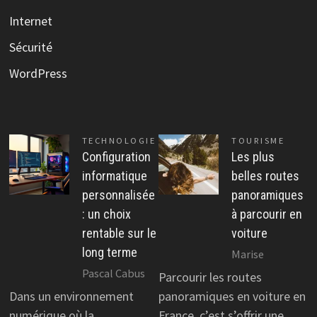
Internet
Sécurité
WordPress
TECHNOLOGIE
TOURISME
Configuration
Les plus
informatique
belles routes
personnalisée
panoramiques
: un choix
à parcourir en
rentable sur le
voiture
long terme
Marise
Pascal Cabus
Parcourir les routes
Dans un environnement
panoramiques en voiture en
numérique où la
France, c’est s’offrir une