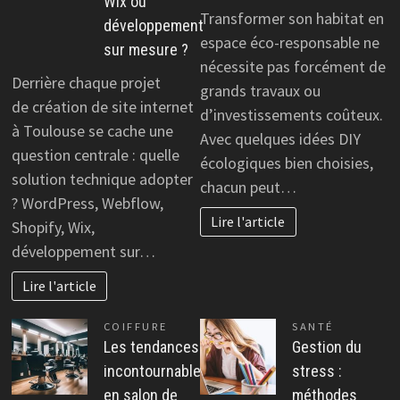
Wix ou
Transformer son habitat en
développement
espace éco-responsable ne
sur mesure ?
nécessite pas forcément de
Derrière chaque projet
grands travaux ou
de création de site internet
d’investissements coûteux.
à Toulouse se cache une
Avec quelques idées DIY
question centrale : quelle
écologiques bien choisies,
solution technique adopter
chacun peut…
? WordPress, Webflow,
Lire l'article
Shopify, Wix,
développement sur…
Lire l'article
COIFFURE
SANTÉ
Les tendances
Gestion du
incontournables
stress :
en salon de
méthodes