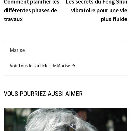
précédente :
s
Comment planifier les
Les secrets du Feng Shui
de
différentes phases de
vibratoire pour une vie
l’article
travaux
plus fluide
Marise
Voir tous les articles de Marise →
VOUS POURRIEZ AUSSI AIMER