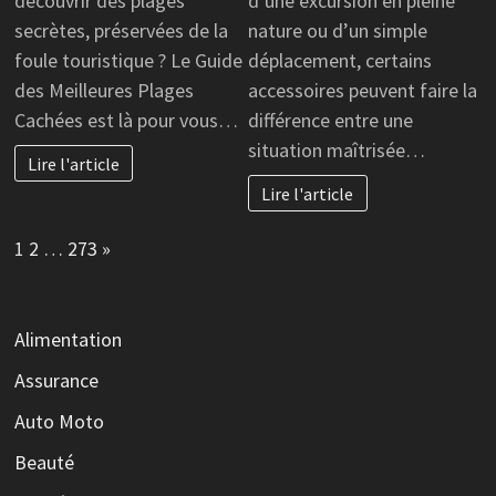
découvrir des plages
d’une excursion en pleine
secrètes, préservées de la
nature ou d’un simple
foule touristique ? Le Guide
déplacement, certains
des Meilleures Plages
accessoires peuvent faire la
Cachées est là pour vous…
différence entre une
situation maîtrisée…
Lire l'article
Lire l'article
Page:
Next
1
2
…
273
»
Alimentation
Assurance
Auto Moto
Beauté