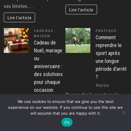
ses limites.…
Lire l'article
Lire l'article
CADEAUX
,
PRATIQUE
MAISON
Comment
Cadeau de
reprendre le
Noël, mariage
sport après
ou
une longue
anniversaire :
période d’arrêt
des solutions
?
pour chaque
Marise
occasion
Reprendre le sport après
Pascal Cabus
We use cookies to ensure that we give you the best
une longue période d’arrêt
Trouver le présent idéal
experience on our website. If you continue to use this site we
représente souvent un
will assume that you are happy with it.
pour une occasion spéciale
véritable défi personnel,
Ok
représente souvent un défi
mêlant appréhension,