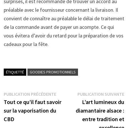
surprises, il est recommandé de trouver un accord au
préalable avec le fournisseur concernant la livraison. Il
convient de connaître au préalable le délai de traitement
de la commande avant de payer un acompte. Ce qui
vous évitera d’avoir du retard pour la préparation de vos
cadeaux pour la fête.
ÉTIQUETTÉ
GOODIES PROMOTIONNELS
Navigation
Publication
P
PUBLICATION PRÉCÉDENTE
PUBLICATION SUIVANTE
précédente :
s
Tout ce qu’il faut savoir
L’art lumineux du
de
sur la vaporisation du
diamantaire alsace :
l’article
CBD
entre tradition et
excellence