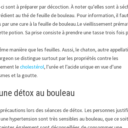
s-ci sont à préparer par décoction. À noter qu’elles sont à séc
édient au thé de feuille de bouleau. Pour information, il fau
par une cure à la feuille de bouleau.Le vieillissement préma
tte potion. Sa prise consiste à prendre une tasse trois fois 
 manière que les feuilles. Aussi, le chaton, autre appellat
rgeon se distingue surtout par les propriétés contre les
lement le
cholestérol
, l’urée et l’acide urique en vue d’une
smes et la goutte.
’une détox au bouleau
récautions lors des séances de détox. Les personnes justif
 une hypertension sont très sensibles au bouleau, que ce soit
enceintes également sont déconseillées de consommer une