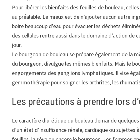
Pour libérer les bienfaits des feuilles de bouleau, celle
au préalable. Le mieux est de n’ajouter aucun autre ingr
boire beaucoup d’eau pour évacuer les déchets éliminés 
des cellules rentre aussi dans le domaine d’action de ce
jour.
Le bourgeon de bouleau se prépare également de la même
du bourgeon, divulgue les mêmes bienfaits. Mais le bou
engorgements des ganglions lymphatiques. Il vise éga
gemmothérapie pour soigner les arthrites, les rhumati
Les précautions à prendre lors d
Le caractère diurétique du bouleau demande quelques p
d’un état d’insuffisance rénale, cardiaque ou sujettes à
feuilles, la sève ou encore le bourgeon. Les femmes 