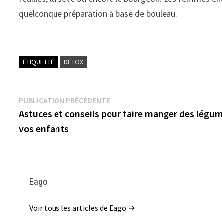
quelconque préparation à base de bouleau.
ÉTIQUETTÉ
DÉTOX
Navigation
Publication
PUBLICATION PRÉCÉDENTE
précédente :
Astuces et conseils pour faire manger des légu
de
vos enfants
l’article
Eago
Voir tous les articles de Eago →