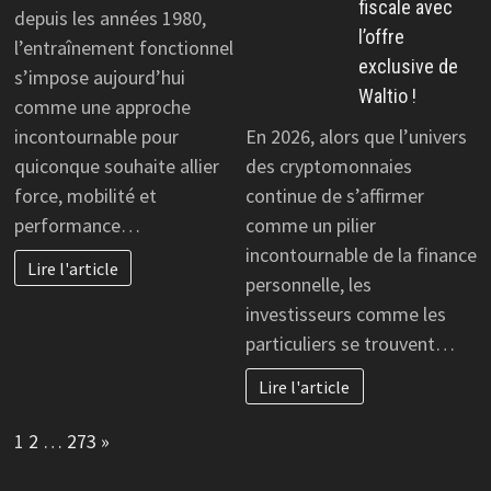
fiscale avec
depuis les années 1980,
l’offre
l’entraînement fonctionnel
exclusive de
s’impose aujourd’hui
Waltio !
comme une approche
incontournable pour
En 2026, alors que l’univers
quiconque souhaite allier
des cryptomonnaies
force, mobilité et
continue de s’affirmer
performance…
comme un pilier
incontournable de la finance
Lire l'article
personnelle, les
investisseurs comme les
particuliers se trouvent…
Lire l'article
Page:
Next
1
2
…
273
»