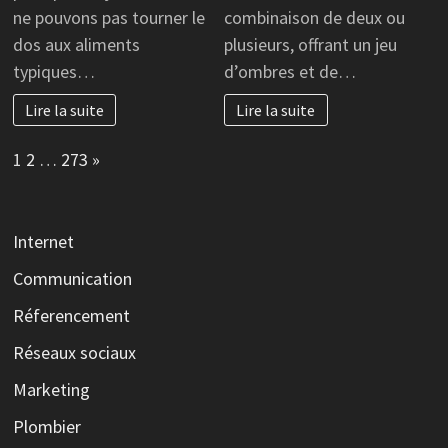
ne pouvons pas tourner le
combinaison de deux ou
dos aux aliments
plusieurs, offrant un jeu
typiques…
d’ombres et de…
Lire la suite
Lire la suite
Page:
Next
1
2
…
273
»
Internet
Communication
Réferencement
Réseaux sociaux
Marketing
Plombier