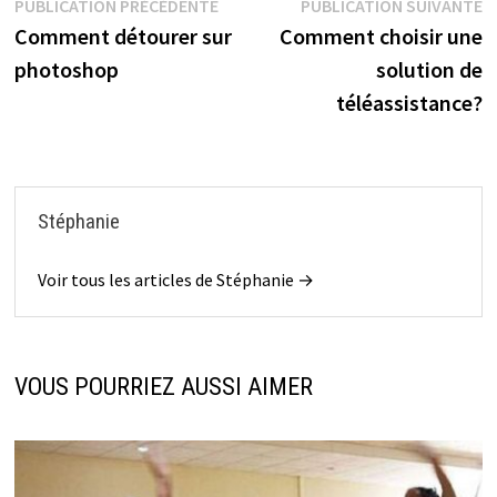
Navigation
Publication
P
PUBLICATION PRÉCÉDENTE
PUBLICATION SUIVANTE
précédente :
s
Comment détourer sur
Comment choisir une
de
photoshop
solution de
l’article
téléassistance?
Stéphanie
Voir tous les articles de Stéphanie →
VOUS POURRIEZ AUSSI AIMER