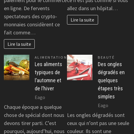
paiement pour le commerce
ce n’est pas comme si vous
en ligne. De fervents
allez dans un hôpital…
spectateurs des crypto-
Lire la suite
monnaies considèrent ce
fait comme…
Lire la suite
ALIMENTATION
BEAUTÉ
Les aliments
Des ongles
typiques de
dégradés en
l’automne et
quelques
de l’hiver
étapes très
simples
Eago
Eago
Chaque époque a quelque
chose de spécial dont nous
Les ongles dégradés sont
devons tirer parti. C’est
ceux qui n’ont pas une seule
pourquoi, aujourd’hui, nous
couleur. Ils sont une