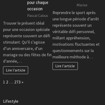
pour chaque
Marise
occasion
Reprendre le sport après
Pascal Cabus
une longue période d’arrêt
Trouver le présent idéal
représente souvent un
pour une occasion spéciale
véritable défi personnel,
représente souvent un défi
mêlant appréhension,
stimulant. Qu’il s’agisse
motivations fluctuantes et
d’un anniversaire, d’un
questionnements sur la
mariage ou des fêtes de fin
meilleure méthode à…
d’année,…
Lire l'article
Lire l'article
Page:
Next
1
2
…
273
»
Lifestyle