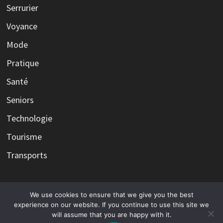
Serrurier
Voyance
Mode
Pratique
Santé
Seniors
Technologie
Tourisme
Transports
We use cookies to ensure that we give you the best
Copyright © 2026
Infos et l'actualité avec l'expertise, le
experience on our website. If you continue to use this site we
will assume that you are happy with it.
savoir faire et l'expérience d'éditorialistes.
. Alimenté par