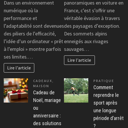
Dans un environnement
panoramiques en voiture en
numérique où la
France, c’est s’offrir une
performance et
véritable évasion à travers
l’adaptabilité sont devenues
des paysages d’exception.
des piliers de l’efficacité,
Des sommets alpins
l’idée d’un ordinateur « prêt
enneigés aux rivages
à l’emploi » montre parfois
sauvages…
ses limites.…
Lire l'article
Lire l'article
CADEAUX
,
PRATIQUE
MAISON
Comment
Cadeau de
reprendre le
Noël, mariage
sport après
ou
une longue
anniversaire :
période d’arrêt
des solutions
?