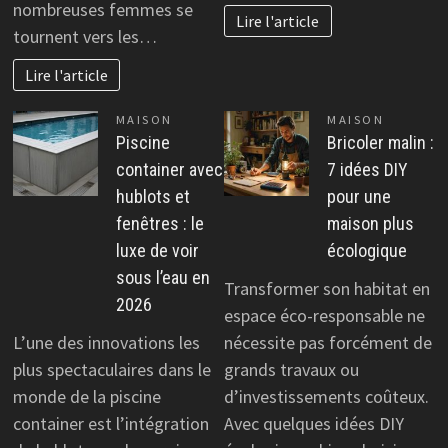
nombreuses femmes se
Lire l'article
tournent vers les…
Lire l'article
MAISON
MAISON
Piscine
Bricoler malin :
container avec
7 idées DIY
hublots et
pour une
fenêtres : le
maison plus
luxe de voir
écologique
sous l’eau en
Transformer son habitat en
2026
espace éco-responsable ne
L’une des innovations les
nécessite pas forcément de
plus spectaculaires dans le
grands travaux ou
monde de la piscine
d’investissements coûteux.
container est l’intégration
Avec quelques idées DIY