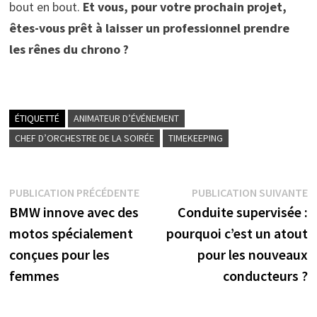
bout en bout.
Et vous, pour votre prochain projet,
êtes-vous prêt à laisser un professionnel prendre
les rênes du chrono ?
ÉTIQUETTÉ
ANIMATEUR D’ÉVÉNEMENT
CHEF D’ORCHESTRE DE LA SOIRÉE
TIMEKEEPING
Navigation
Publication
P
PUBLICATION PRÉCÉDENTE
PUBLICATION SUIVANTE
précédente :
s
BMW innove avec des
Conduite supervisée :
de
motos spécialement
pourquoi c’est un atout
l’article
conçues pour les
pour les nouveaux
femmes
conducteurs ?