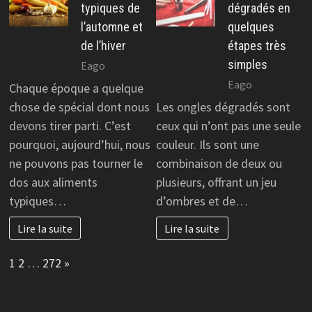
typiques de
dégradés en
l’automne et
quelques
de l’hiver
étapes très
simples
Eago
Eago
Chaque époque a quelque
chose de spécial dont nous
Les ongles dégradés sont
devons tirer parti. C’est
ceux qui n’ont pas une seule
pourquoi, aujourd’hui, nous
couleur. Ils sont une
ne pouvons pas tourner le
combinaison de deux ou
dos aux aliments
plusieurs, offrant un jeu
typiques…
d’ombres et de…
Lire la suite
Lire la suite
Page:
Next
1
2
…
272
»