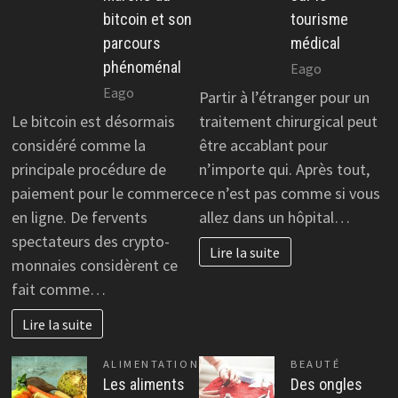
bitcoin et son
tourisme
parcours
médical
phénoménal
Eago
Eago
Partir à l’étranger pour un
Le bitcoin est désormais
traitement chirurgical peut
considéré comme la
être accablant pour
principale procédure de
n’importe qui. Après tout,
paiement pour le commerce
ce n’est pas comme si vous
en ligne. De fervents
allez dans un hôpital…
spectateurs des crypto-
Lire la suite
monnaies considèrent ce
fait comme…
Lire la suite
ALIMENTATION
BEAUTÉ
Les aliments
Des ongles