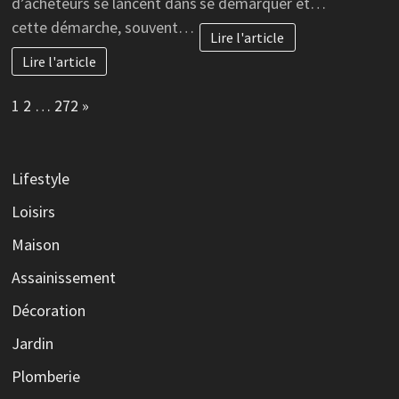
d’acheteurs se lancent dans
se démarquer et…
cette démarche, souvent…
Lire l'article
Lire l'article
Page:
Next
1
2
…
272
»
Lifestyle
Loisirs
Maison
Assainissement
Décoration
Jardin
Plomberie