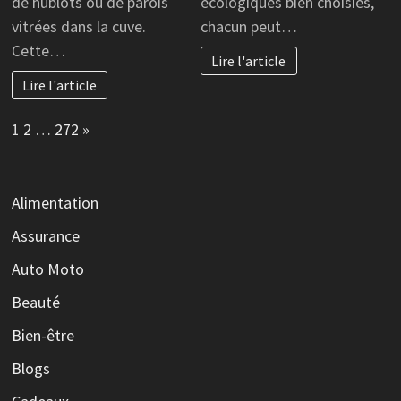
de hublots ou de parois
écologiques bien choisies,
vitrées dans la cuve.
chacun peut…
Cette…
Lire l'article
Lire l'article
Page:
Next
1
2
…
272
»
Alimentation
Assurance
Auto Moto
Beauté
Bien-être
Blogs