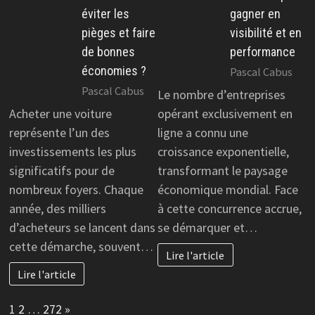
éviter les
gagner en
pièges et faire
visibilité et en
de bonnes
performance
économies ?
Pascal Cabus
Pascal Cabus
Le nombre d’entreprises
Acheter une voiture
opérant exclusivement en
représente l’un des
ligne a connu une
investissements les plus
croissance exponentielle,
significatifs pour de
transformant le paysage
nombreux foyers. Chaque
économique mondial. Face
année, des milliers
à cette concurrence accrue,
d’acheteurs se lancent dans
se démarquer et…
cette démarche, souvent…
Lire l'article
Lire l'article
Page:
Next
1
2
…
272
»