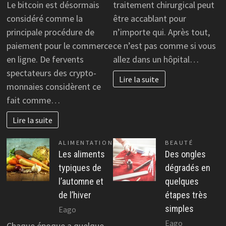
Le bitcoin est désormais
traitement chirurgical peut
considéré comme la
être accablant pour
principale procédure de
n’importe qui. Après tout,
paiement pour le commerce
ce n’est pas comme si vous
en ligne. De fervents
allez dans un hôpital…
spectateurs des crypto-
Lire la suite
monnaies considèrent ce
fait comme…
Lire la suite
ALIMENTATION
BEAUTÉ
Les aliments
Des ongles
typiques de
dégradés en
l’automne et
quelques
de l’hiver
étapes très
simples
Eago
Eago
Chaque époque a quelque