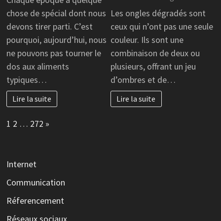
chose de spécial dont nous
Les ongles dégradés sont
devons tirer parti. C’est
ceux qui n’ont pas une seule
pourquoi, aujourd’hui, nous
couleur. Ils sont une
ne pouvons pas tourner le
combinaison de deux ou
dos aux aliments
plusieurs, offrant un jeu
typiques…
d’ombres et de…
Lire la suite
Lire la suite
Page:
Next
1
2
…
272
»
Internet
Communication
Réferencement
Réseaux sociaux