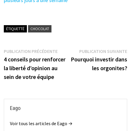
plusieurs jours à une semaine
ÉTIQUETTÉ
CHOCOLAT
Navigation
Publication
P
PUBLICATION PRÉCÉDENTE
PUBLICATION SUIVANTE
précédente :
s
4 conseils pour renforcer
Pourquoi investir dans
de
la liberté d’opinion au
les orgonites?
l’article
sein de votre équipe
Eago
Voir tous les articles de Eago →