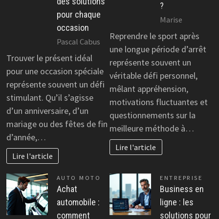
des solutions
?
pour chaque
Marise
occasion
Reprendre le sport après
Pascal Cabus
une longue période d’arrêt
Trouver le présent idéal
représente souvent un
pour une occasion spéciale
véritable défi personnel,
représente souvent un défi
mêlant appréhension,
stimulant. Qu’il s’agisse
motivations fluctuantes et
d’un anniversaire, d’un
questionnements sur la
mariage ou des fêtes de fin
meilleure méthode à…
d’année,…
Lire l'article
Lire l'article
AUTO MOTO
ENTREPRISE
Achat
Business en
automobile :
ligne : les
comment
solutions pour