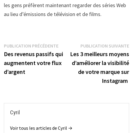
les gens préfèrent maintenant regarder des séries Web
au lieu d’émissions de télévision et de films.
Navigation
Publication
P
PUBLICATION PRÉCÉDENTE
PUBLICATION SUIVANTE
précédente :
s
Des revenus passifs qui
Les 3 meilleurs moyens
de
augmentent votre flux
d’améliorer la visibilité
l’article
d’argent
de votre marque sur
Instagram
Cyril
Voir tous les articles de Cyril →