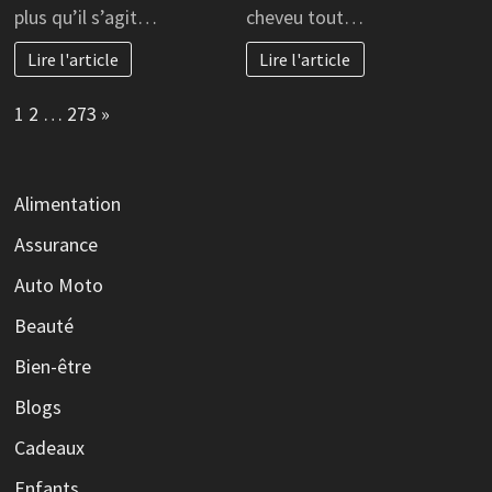
plus qu’il s’agit…
cheveu tout…
Lire l'article
Lire l'article
Page:
Next
1
2
…
273
»
Alimentation
Assurance
Auto Moto
Beauté
Bien-être
Blogs
Cadeaux
Enfants