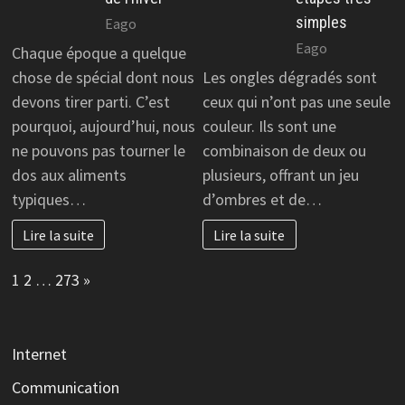
simples
Eago
Eago
Chaque époque a quelque
chose de spécial dont nous
Les ongles dégradés sont
devons tirer parti. C’est
ceux qui n’ont pas une seule
pourquoi, aujourd’hui, nous
couleur. Ils sont une
ne pouvons pas tourner le
combinaison de deux ou
dos aux aliments
plusieurs, offrant un jeu
typiques…
d’ombres et de…
Lire la suite
Lire la suite
Page:
Next
1
2
…
273
»
Internet
Communication