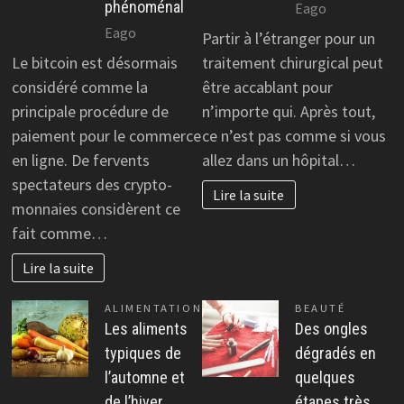
phénoménal
Eago
Eago
Partir à l’étranger pour un
Le bitcoin est désormais
traitement chirurgical peut
considéré comme la
être accablant pour
principale procédure de
n’importe qui. Après tout,
paiement pour le commerce
ce n’est pas comme si vous
en ligne. De fervents
allez dans un hôpital…
spectateurs des crypto-
Lire la suite
monnaies considèrent ce
fait comme…
Lire la suite
ALIMENTATION
BEAUTÉ
Les aliments
Des ongles
typiques de
dégradés en
l’automne et
quelques
de l’hiver
étapes très