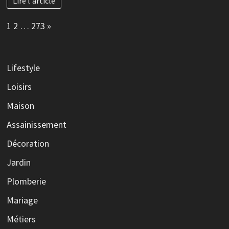
Lire l'article
Page:
Next
1
2
…
273
»
Lifestyle
Loisirs
Maison
Assainissement
Décoration
Jardin
Plomberie
Mariage
Métiers