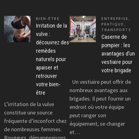
BIEN-ÊTRE
ENTREPRISE
,
PRATIQUE
,
Irritation de la
TRANSPORTS
vulve :
Caserne de
découvrez des
pompier : les
remèdes
avantages d’un
naturels pour
vestiaire pour
apaiser et
votre brigade
retrouver
Un vestiaire peut offrir de
votre bien-
nombreux avantages aux
être
brigades. Il peut fournir un
L’irritation de la vulve
endroit où votre équipe
constitue une source
peut ranger son
fréquente d’inconfort chez
équipement, se changer
de nombreuses femmes.
et…
Rougeurs, démangeaisons,