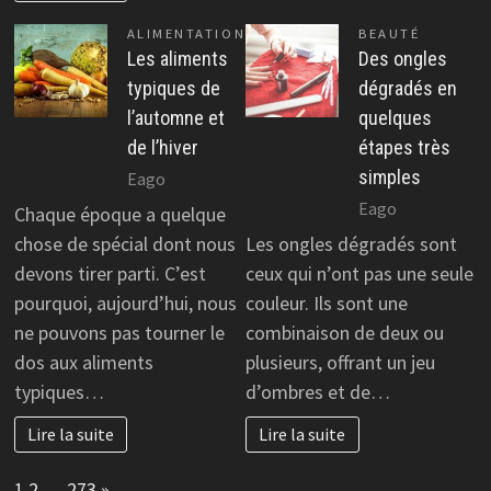
ALIMENTATION
BEAUTÉ
Les aliments
Des ongles
typiques de
dégradés en
l’automne et
quelques
de l’hiver
étapes très
simples
Eago
Eago
Chaque époque a quelque
chose de spécial dont nous
Les ongles dégradés sont
devons tirer parti. C’est
ceux qui n’ont pas une seule
pourquoi, aujourd’hui, nous
couleur. Ils sont une
ne pouvons pas tourner le
combinaison de deux ou
dos aux aliments
plusieurs, offrant un jeu
typiques…
d’ombres et de…
Lire la suite
Lire la suite
Page:
Next
1
2
…
273
»