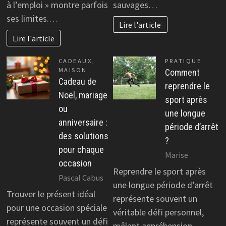
à l’emploi » montre parfois
sauvages…
ses limites.…
Lire l'article
Lire l'article
CADEAUX
,
PRATIQUE
MAISON
Comment
Cadeau de
reprendre le
Noël, mariage
sport après
ou
une longue
anniversaire :
période d’arrêt
des solutions
?
pour chaque
Marise
occasion
Reprendre le sport après
Pascal Cabus
une longue période d’arrêt
Trouver le présent idéal
représente souvent un
pour une occasion spéciale
véritable défi personnel,
représente souvent un défi
mêlant appréhension,