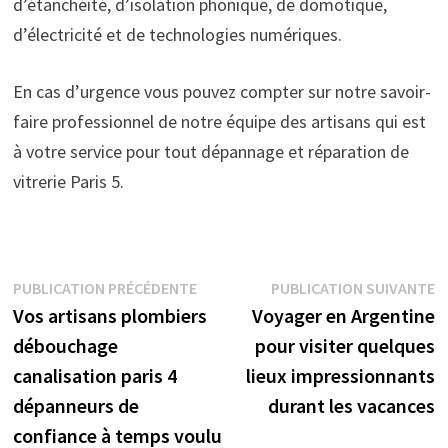
d’étanchéité, d’isolation phonique, de domotique,
d’électricité et de technologies numériques.
En cas d’urgence vous pouvez compter sur notre savoir-
faire professionnel de notre équipe des artisans qui est
à votre service pour tout dépannage et réparation de
vitrerie Paris 5.
Navigation
Publication
P
PUBLICATION PRÉCÉDENTE
PUBLICATION SUIVANTE
précédente :
s
Vos artisans plombiers
Voyager en Argentine
de
débouchage
pour visiter quelques
l’article
canalisation paris 4
lieux impressionnants
dépanneurs de
durant les vacances
confiance à temps voulu