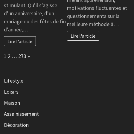
stimulant. Qu’il s’agisse
motivations fluctuantes et
d’un anniversaire, d’un
questionnements sur la
mariage ou des fêtes de fin
meilleure méthode à…
d’année,…
Lire l'article
Lire l'article
Page:
Next
1
2
…
273
»
Lifestyle
Loisirs
Maison
Assainissement
Décoration