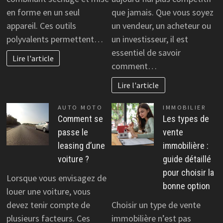
en forme en un seul
que jamais. Que vous soyez
appareil. Ces outils
un vendeur, un acheteur ou
polyvalents permettent…
un investisseur, il est
essentiel de savoir
Lire l'article
comment…
Lire l'article
AUTO MOTO
IMMOBILIER
Comment se
Les types de
passe le
vente
leasing d’une
immobilière :
voiture ?
guide détaillé
pour choisir la
Lorsque vous envisagez de
bonne option
louer une voiture, vous
devez tenir compte de
Choisir un type de vente
plusieurs facteurs. Ces
immobilière n’est pas