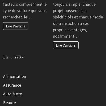
facteurs comprennent le
toujours simple. Chaque
type de voiture que vous
projet possède ses
recherchez, le…
spécificités et chaque mode
de transaction a ses
Lire l'article
propres avantages,
notamment…
Lire l'article
Page:
Next
1
2
…
273
»
Alimentation
Assurance
Auto Moto
Beauté