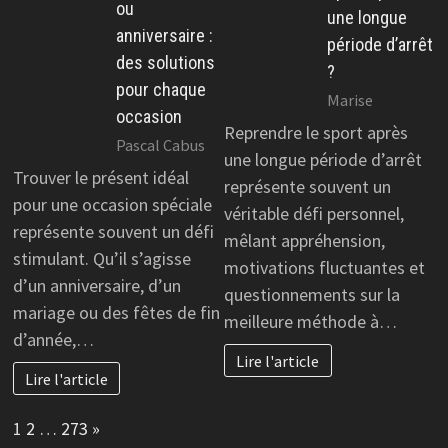
ou
une longue
anniversaire :
période d’arrêt
des solutions
?
pour chaque
Marise
occasion
Reprendre le sport après
Pascal Cabus
une longue période d’arrêt
Trouver le présent idéal
représente souvent un
pour une occasion spéciale
véritable défi personnel,
représente souvent un défi
mêlant appréhension,
stimulant. Qu’il s’agisse
motivations fluctuantes et
d’un anniversaire, d’un
questionnements sur la
mariage ou des fêtes de fin
meilleure méthode à…
d’année,…
Lire l'article
Lire l'article
Page:
Next
1
2
…
273
»