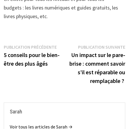
budgets : les livres numériques et guides gratuits, les
livres physiques, etc.
Navigation
Publication
P
PUBLICATION PRÉCÉDENTE
PUBLICATION SUIVANTE
précédente :
s
5 conseils pour le bien-
Un impact sur le pare-
de
être des plus âgés
brise : comment savoir
l’article
s’il est réparable ou
remplaçable ?
Sarah
Voir tous les articles de Sarah →