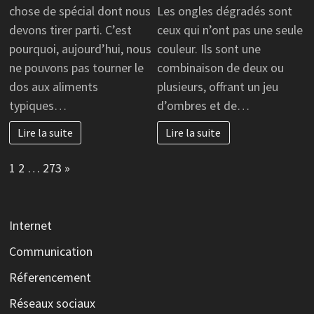
chose de spécial dont nous
Les ongles dégradés sont
devons tirer parti. C’est
ceux qui n’ont pas une seule
pourquoi, aujourd’hui, nous
couleur. Ils sont une
ne pouvons pas tourner le
combinaison de deux ou
dos aux aliments
plusieurs, offrant un jeu
typiques…
d’ombres et de…
Lire la suite
Lire la suite
Page:
Next
1
2
…
273
»
Internet
Communication
Réferencement
Réseaux sociaux