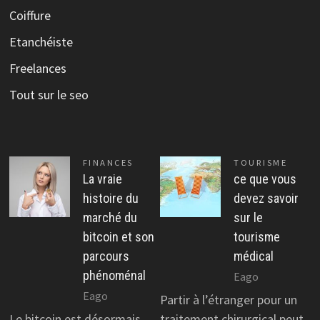
Coiffure
Etanchéiste
Freelances
Tout sur le seo
FINANCES
TOURISME
La vraie
ce que vous
histoire du
devez savoir
marché du
sur le
bitcoin et son
tourisme
parcours
médical
phénoménal
Eago
Eago
Partir à l’étranger pour un
Le bitcoin est désormais
traitement chirurgical peut